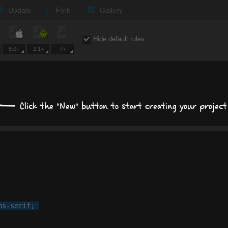
Text
Update
Fork
Gallery
Background
Hide default rules
Size, position, offset
5.0+
2.1+
7+
Box shadows
Text shadows
Click the "New" button to start creating your project
Border and radius
Transitions
Transforms
ns-serif
;
