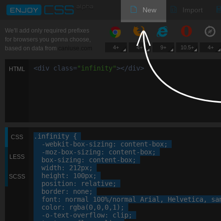
New
Import
We'll add only required prefixes
for browsers you gonna choose,
4+
4+
9+
10.5+
4+
based on data from
caniuse.com
<
div
class
=
"
infinity
"
>
<
/
div
>
HTML
.infinity
 {

CSS
-webkit-
box-sizing
: 
content-box
;

-moz-
box-sizing
: 
content-box
;

LESS
box-sizing
: 
content-box
;

width
: 
212
px
;

height
: 
100
px
;

SCSS
position
: 
relative
;

border
: 
none
;

font
: 
normal
100
%
/normal Arial, 
Helvetica
, 
sa
color
: 
rgba
(
0
,
0
,
0
,
1
);

-o-
text-overflow
: 
clip
;
