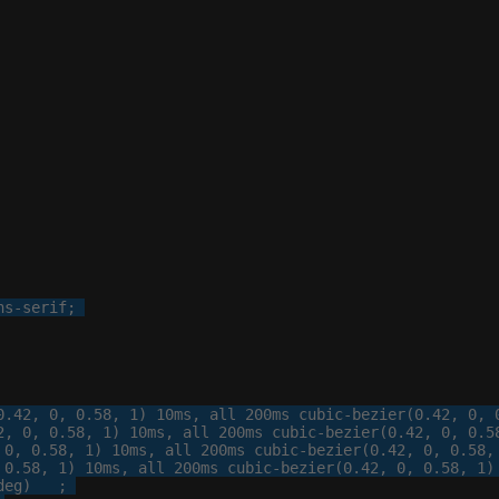
rotate
x
scale
x
ns-serif
;

translate
x
skew
x
origin
x
0
.
42
, 
0
, 
0
.
58
, 
1
) 
10
ms, 
all
200
ms cubic-bezier(
0
.
42
, 
0
, 
2
, 
0
, 
0
.
58
, 
1
) 
10
ms, 
all
200
ms cubic-bezier(
0
.
42
, 
0
, 
0
.
5
 
0
, 
0
.
58
, 
1
) 
10
ms, 
all
200
ms cubic-bezier(
0
.
42
, 
0
, 
0
.
58
,
 
0
.
58
, 
1
) 
10
ms, 
all
200
ms cubic-bezier(
0
.
42
, 
0
, 
0
.
58
, 
1
)
deg)   ;
