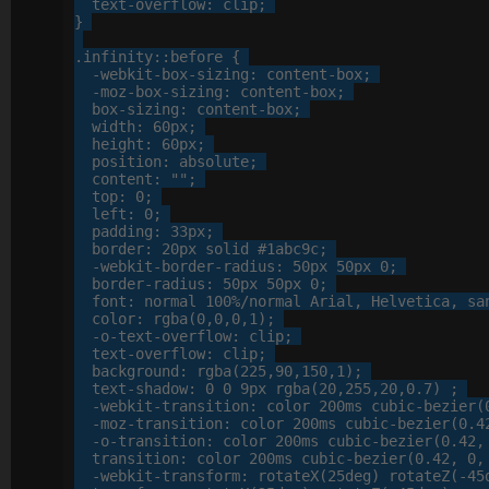
text-overflow
: 
clip
;

}

.infinity
:
:before
 {

-webkit-
box-sizing
: 
content-box
;

-moz-
box-sizing
: 
content-box
;

box-sizing
: 
content-box
;

width
: 
60
px
;

height
: 
60
px
;

position
: 
absolute
;

content
: 
""
;

top
: 
0
;

left
: 
0
;

padding
: 
33
px
;

border
: 
20
px
 solid 
#1abc9c
;

-webkit-
border-radius
: 
50
px
50
px
0
;

border-radius
: 
50
px
50
px
0
;

font
: 
normal
100
%
/normal Arial, 
Helvetica
, 
sa
color
: 
rgba
(
0
,
0
,
0
,
1
);

-o-
text-overflow
: 
clip
;

text-overflow
: 
clip
;

background
: 
rgba
(
225
,
90
,
150
,
1
);

text-shadow
: 
0
0
9
px
 rgba(
20
,
255
,
20
,
0
.
7
) ;

-webkit-
transition
: 
color
200
ms cubic-bezier(
-moz-
transition
: 
color
200
ms cubic-bezier(
0
.
4
-o-
transition
: 
color
200
ms cubic-bezier(
0
.
42
,
transition
: 
color
200
ms cubic-bezier(
0
.
42
, 
0
,
-webkit-
transform
: 
rotateX
(
25
deg) rotateZ(-
45