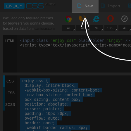
New
Import
We'll add only required prefixes
for browsers you gonna choose,
4+
4+
9+
10.5+
4+
based on data from
caniuse.com
<
input
class
=
"
enjoy-css
"
placeholder
=
"
Enjoy
"
/>
HTML
<script type="text/javascript" script-name="nos
.enjoy-css
 {

CSS
display
: 
inline-block
;

-webkit-
box-sizing
: 
content-box
;

LESS
-moz-
box-sizing
: 
content-box
;

box-sizing
: 
content-box
;

position
: 
absolute
;

SCSS
cursor
: 
pointer
;

padding
: 
10
px
20
px
;

overflow
: 
auto
;

border
: 
none
;

-webkit-
border-radius
: 
3
px
;
