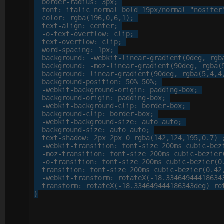
border-radius
: 
3
px
;

font
: 
italic
 normal bold 
19
px
/normal 
"nosifer
color
: 
rgba
(
196
,
0
,
6
,
1
);

text-align
: 
center
;

-o-
text-overflow
: 
clip
;

text-overflow
: 
clip
;

word-spacing
: 
1
px
;

background
: 
-webkit-
linear-gradient
(
0
deg, 
rgb
background
: 
-moz-
linear-gradient
(
90
deg, 
rgba
(
background
: 
linear-gradient
(
90
deg, 
rgba
(
5
,
4
,
4
background-position
: 
50
%
50
%
;

-webkit-
background-origin
: 
padding-box
;

background-origin
: 
padding-box
;

-webkit-
background-clip
: 
border-box
;

background-clip
: 
border-box
;

-webkit-
background-size
: 
auto
 auto;

background-size
: 
auto
 auto;

text-shadow
: 
2
px
2
px
0
 rgba(
142
,
124
,
195
,
0
.
7
) ;
-webkit-
transition
: 
font-size
200
ms cubic-bez
-moz-
transition
: 
font-size
200
ms cubic-bezier
-o-
transition
: 
font-size
200
ms cubic-bezier(
0
transition
: 
font-size
200
ms cubic-bezier(
0
.
42
-webkit-
transform
: 
rotateX
(-
18
.
33464944418634
transform
: 
rotateX
(-
18
.
334649444186343
deg) ro
}