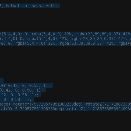
"
, 
Helvetica
, 
sans-serif
;

Border and radius
Transitions
Transforms
a
(
5
,
4
,
4
,
0
) 
0
, 
rgba
(
5
,
4
,
4
,
0
) 
12
%
, 
rgba
(
23
,
89
,
89
,
0
.
37
) 
42
%
5
,
4
,
4
,
0
) 
0
, 
rgba
(
5
,
4
,
4
,
0
) 
12
%
, 
rgba
(
23
,
89
,
89
,
0
.
37
) 
42
%
, 
,
0
) 
0
, 
rgba
(
5
,
4
,
4
,
0
) 
12
%
, 
rgba
(
23
,
89
,
89
,
0
.
37
) 
42
%
, 
rgba
(


ier(
0
.
42
, 
0
, 
0
.
58
, 
1
);

(
0
.
42
, 
0
, 
0
.
58
, 
1
);

.
42
, 
0
, 
0
.
58
, 
1
);

, 
0
, 
0
.
58
, 
1
);

3
deg) rotateY(-
5
.
729577951308233
deg) rotateZ(-
1
.
71887338
tateY(-
5
.
729577951308233
deg) rotateZ(-
1
.
7188733853924696