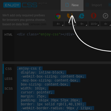
New
Import
We'll add only required prefixes
for browsers you gonna choose,
4+
4+
9+
10.5+
4+
based on data from
caniuse.com
<
div
class
=
"
enjoy-css
"
>
<
/
div
>
HTML
.enjoy-css
 {

CSS
display
: 
inline-block
;

-webkit-
box-sizing
: 
content-box
;

LESS
-moz-
box-sizing
: 
content-box
;

box-sizing
: 
content-box
;

width
: 
102
px
;

SCSS
cursor
: 
pointer
;

margin
: 
25
px
;

padding
: 
161
px
39
px
57
px
20
px
;

border
: 
1
px
 solid rgb(
1
,
40
,
130
);

-webkit-
border-radius
: 
90
px
 / 
121
px
;
