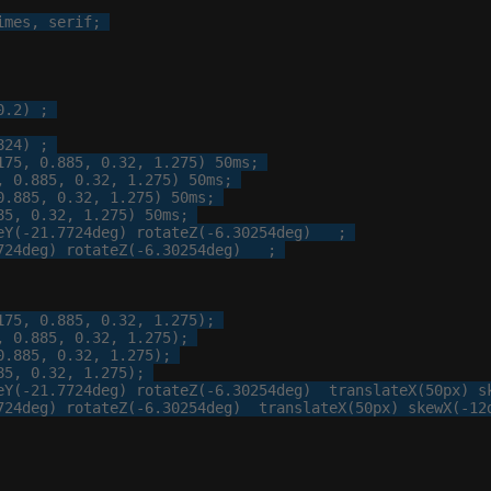
all
imes
, 
serif
;

0
.
2
) ;

Transforms
824
) ;

175
, 
0
.
885
, 
0
.
32
, 
1
.
275
) 
50
ms;

, 
0
.
885
, 
0
.
32
, 
1
.
275
) 
50
ms;

0
.
885
, 
0
.
32
, 
1
.
275
) 
50
ms;

85
, 
0
.
32
, 
1
.
275
) 
50
ms;

eY(-
21
.
7724
deg) rotateZ(-
6
.
30254
deg)   ;

724
deg) rotateZ(-
6
.
30254
deg)   ;

175
, 
0
.
885
, 
0
.
32
, 
1
.
275
);

, 
0
.
885
, 
0
.
32
, 
1
.
275
);

0
.
885
, 
0
.
32
, 
1
.
275
);

85
, 
0
.
32
, 
1
.
275
);

eY(-
21
.
7724
deg) rotateZ(-
6
.
30254
deg)  translateX(
50
px
) s
724
deg) rotateZ(-
6
.
30254
deg)  translateX(
50
px
) skewX(-
12