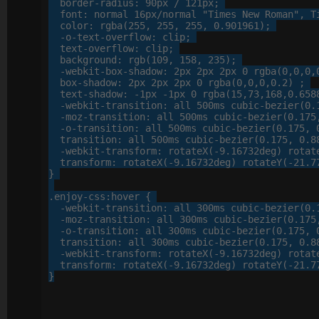
border-radius
: 
90
px
 / 
121
px
;

font
: 
normal
16
px
/normal 
"Times New Roman"
, 
T
color
: 
rgba
(
255
, 
255
, 
255
, 
0
.
901961
);

-o-
text-overflow
: 
clip
;

text-overflow
: 
clip
;

background
: 
rgb
(
109
, 
158
, 
235
);

-webkit-
box-shadow
: 
2
px
2
px
2
px
0
 rgba(
0
,
0
,
0
,
box-shadow
: 
2
px
2
px
2
px
0
 rgba(
0
,
0
,
0
,
0
.
2
) ;

text-shadow
: 
-
1
px
 -
1
px
0
 rgba(
15
,
73
,
168
,
0
.
658
-webkit-
transition
: 
all
500
ms cubic-bezier(
0
.
-moz-
transition
: 
all
500
ms cubic-bezier(
0
.
175
-o-
transition
: 
all
500
ms cubic-bezier(
0
.
175
, 
transition
: 
all
500
ms cubic-bezier(
0
.
175
, 
0
.
8
-webkit-
transform
: 
rotateX
(-
9
.
16732
deg) rotat
transform
: 
rotateX
(-
9
.
16732
deg) rotateY(-
21
.
7
}

.enjoy-css
:hover
 {

-webkit-
transition
: 
all
300
ms cubic-bezier(
0
.
-moz-
transition
: 
all
300
ms cubic-bezier(
0
.
175
-o-
transition
: 
all
300
ms cubic-bezier(
0
.
175
, 
transition
: 
all
300
ms cubic-bezier(
0
.
175
, 
0
.
8
-webkit-
transform
: 
rotateX
(-
9
.
16732
deg) rotat
transform
: 
rotateX
(-
9
.
16732
deg) rotateY(-
21
.
7
}