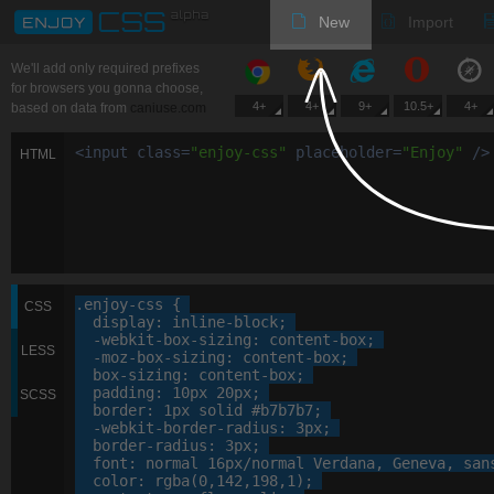
New
Import
We'll add only required prefixes
for browsers you gonna choose,
4+
4+
9+
10.5+
4+
based on data from
caniuse.com
<
input
class
=
"
enjoy-css
"
placeholder
=
"
Enjoy
"
/>
HTML
.enjoy-css
 {

CSS
display
: 
inline-block
;

-webkit-
box-sizing
: 
content-box
;

LESS
-moz-
box-sizing
: 
content-box
;

box-sizing
: 
content-box
;

padding
: 
10
px
20
px
;

SCSS
border
: 
1
px
 solid 
#b7b7b7
;

-webkit-
border-radius
: 
3
px
;

border-radius
: 
3
px
;

font
: 
normal
16
px
/normal Verdana, 
Geneva
, 
san
color
: 
rgba
(
0
,
142
,
198
,
1
);
