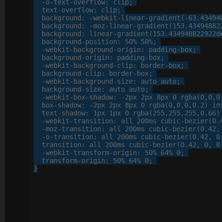
-o-
text-overflow
: 
clip
;

text-overflow
: 
clip
;

background
: 
-webkit-
linear-gradient
(-
63
.
43494
background
: 
-moz-
linear-gradient
(
153
.
43494882
background
: 
linear-gradient
(
153
.
434948822922
d
background-position
: 
50
%
50
%
;

-webkit-
background-origin
: 
padding-box
;

background-origin
: 
padding-box
;

-webkit-
background-clip
: 
border-box
;

background-clip
: 
border-box
;

-webkit-
background-size
: 
auto
 auto;

background-size
: 
auto
 auto;

-webkit-
box-shadow
: 
-
2
px
2
px
8
px
0
 rgba(
0
,
0
,
0
box-shadow
: 
-
2
px
2
px
8
px
0
 rgba(
0
,
0
,
0
,
0
.
2
) ins
text-shadow
: 
1
px
1
px
0
 rgba(
255
,
255
,
255
,
0
.
66
)
-webkit-
transition
: 
all
200
ms cubic-bezier(
0
.
-moz-
transition
: 
all
200
ms cubic-bezier(
0
.
42
,
-o-
transition
: 
all
200
ms cubic-bezier(
0
.
42
, 
0
transition
: 
all
200
ms cubic-bezier(
0
.
42
, 
0
, 
0
-webkit-
transform-origin
: 
50
%
64
%
0
;

transform-origin
: 
50
%
64
%
0
;

}